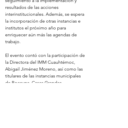
seguimiento a la implementación y 
resultados de las acciones 
interinstitucionales. Además, se espera 
la incorporación de otras instancias e 
institutos el próximo año para 
enriquecer aún más las agendas de 
trabajo.
El evento contó con la participación de 
la Directora del IMM Cuauhtémoc, 
Abigail Jiménez Moreno, así como las 
titulares de las instancias municipales 
de Bocoyna, Casas Grandes, 
Ascensión, Rosales, La Cruz, San 
Francisco de Conchos, y Guadalupe y 
Calvo, quienes se comprometieron a 
seguir trabajando de manera conjunta 
para avanzar en la erradicación de la 
violencia de género.