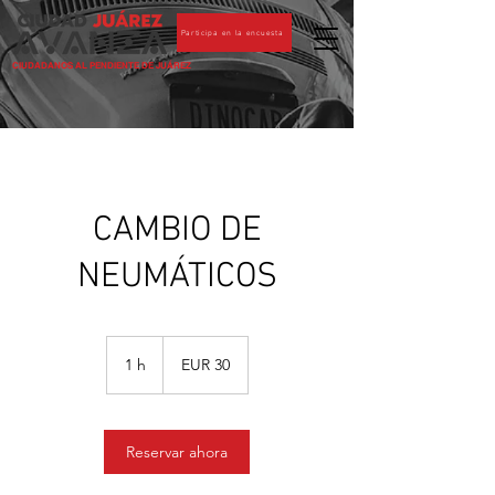
Participa en la encuesta
CIUDADANOS AL PENDIENTE DE JUÁREZ
CAMBIO DE
NEUMÁTICOS
30
euros
1 h
1
EUR 30
Reservar ahora