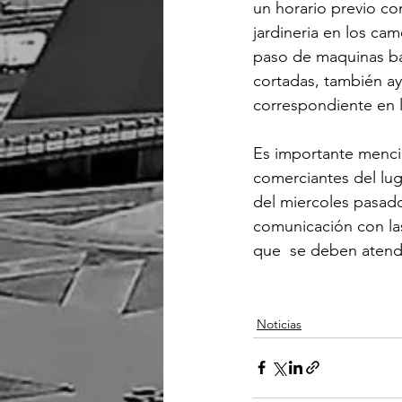
un horario previo con
jardineria en los cam
paso de maquinas ba
cortadas, también ay
correspondiente en l
Es importante menci
comerciantes del luga
del miercoles pasad
comunicación con las
que  se deben atend
Noticias