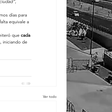
 ciudad"
, 
imos días para 
falta equivale a 
eiteró que 
cada 
n
, iniciando de 
Ver todo