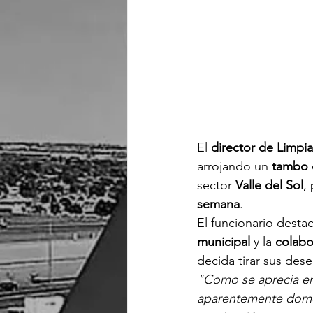
El 
director de Limpi
arrojando un 
tambo 
sector 
Valle del Sol
,
semana
.
El funcionario destac
municipal
 y la 
colabo
decida tirar sus dese
"Como se aprecia en e
aparentemente domést