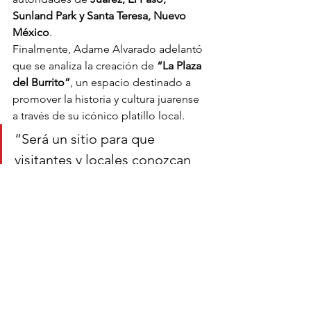
Sunland Park y Santa Teresa, Nuevo 
México
.
Finalmente, Adame Alvarado adelantó 
que se analiza la creación de 
“La Plaza 
del Burrito”
, un espacio destinado a 
promover la historia y cultura juarense 
a través de su icónico platillo local.
“Será un sitio para que 
visitantes y locales conozcan 
nuestras raíces y el valor 
cultural que representa el 
burrito para la identidad 
fronteriza”, agregó.
Noticias