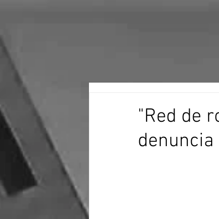
"Red de r
denuncia