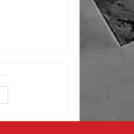
 de fronterizos respaldan
ecto de transformación en
aza de la Mexicanidad