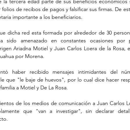
 la tercera edad parte de sus beneficios económicos si
 folios de recibos de pagos y falsificar sus firmas. De es
aria importante a los beneficiarios.
 dicha red esta formada por alrededor de 30 persona
a sido amenazado en constantes ocasiones por p
igen Ariadna Motiel y Juan Carlos Loera de la Rosa, ex
huahua por Morena.
tó haber recibido mensajes intimidantes del númer
le que "le baje de huevos", por lo cual dice hacer res
 familia a Motiel y De La Rosa.
ientos de los medios de comunicación a Juan Carlos Loe
olamente que "van a investigar", sin declarar deta
cto.