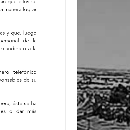
n que ellos se 
ta manera lograr 
s y que, luego 
ersonal de la 
candidato a la 
o telefónico  
ponsables de su 
ra, éste se ha 
lles o dar más 