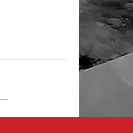
 de fronterizos respaldan
ecto de transformación en
aza de la Mexicanidad