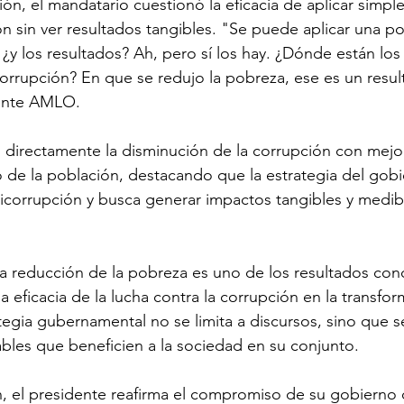
ión, el mandatario cuestionó la eficacia de aplicar simp
ón sin ver resultados tangibles. "Se puede aplicar una pol
 ¿y los resultados? Ah, pero sí los hay. ¿Dónde están los
icorrupción? En que se redujo la pobreza, ese es un resul
ente AMLO.
ó directamente la disminución de la corrupción con mejor
de la población, destacando que la estrategia del gobi
nticorrupción y busca generar impactos tangibles y medibl
 reducción de la pobreza es uno de los resultados conc
a eficacia de la lucha contra la corrupción en la transfor
ategia gubernamental no se limita a discursos, sino que s
bles que beneficien a la sociedad en su conjunto.
, el presidente reafirma el compromiso de su gobierno 