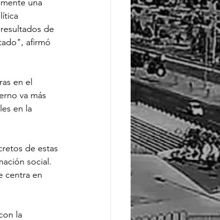
lemente una 
ítica 
 resultados de 
tado", afirmó 
as en el 
erno va más 
es en la 
retos de estas 
mación social. 
e centra en 
con la 