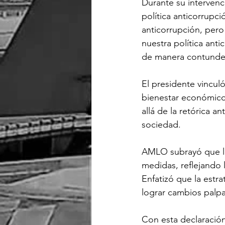
Durante su intervenc
política anticorrupci
anticorrupción, pero
nuestra política ant
de manera contund
El presidente vincul
bienestar económico 
allá de la retórica a
sociedad.
AMLO subrayó que la
medidas, reflejando l
Enfatizó que la estr
lograr cambios palpa
Con esta declaración