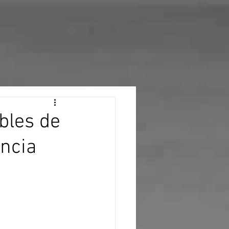
bles de
encia