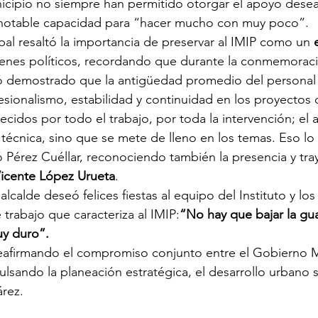
ipio no siempre han permitido otorgar el apoyo deseado
notable capacidad para “hacer mucho con muy poco”.
pal resaltó la importancia de preservar al IMIP como un 
aivenes políticos, recordando que durante la conmemorac
 demostrado que la antigüedad promedio del personal 
fesionalismo, estabilidad y continuidad en los proyectos 
idos por todo el trabajo, por toda la intervención; el a
técnica, sino que se mete de lleno en los temas. Eso lo
Pérez Cuéllar, reconociendo también la presencia y tray
icente López Urueta
.
 alcalde deseó felices fiestas al equipo del Instituto y los
 trabajo que caracteriza al IMIP:
“No hay que bajar la gua
uy duro”.
eafirmando el compromiso conjunto entre el Gobierno Mu
lsando la planeación estratégica, el desarrollo urbano s
rez.