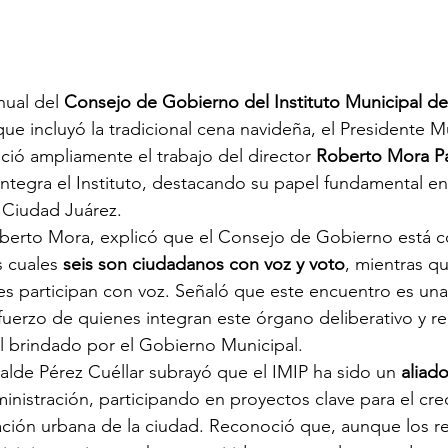
nual del 
Consejo de Gobierno del Instituto Municipal de
que incluyó la tradicional cena navideña, el Presidente M
ció ampliamente el trabajo del director 
Roberto Mora Pa
ntegra el Instituto, destacando su papel fundamental en 
 Ciudad Juárez.
 Roberto Mora, explicó que el Consejo de Gobierno está
s cuales 
seis son ciudadanos con voz y voto
, mientras qu
es participan con voz. Señaló que este encuentro es un
fuerzo de quienes integran este órgano deliberativo y rea
al brindado por el Gobierno Municipal.
calde Pérez Cuéllar subrayó que el IMIP ha sido un 
aliado
ministración, participando en proyectos clave para el cre
ación urbana de la ciudad. Reconoció que, aunque los r