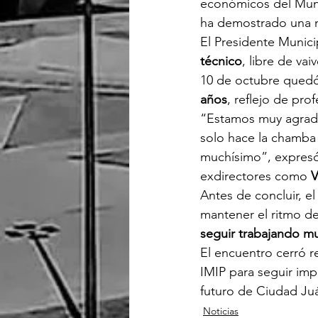
económicos del Munic
ha demostrado una 
El Presidente Munici
técnico
, libre de v
10 de octubre quedó
años
, reflejo de pro
“Estamos muy agradec
solo hace la chamba 
muchísimo”, expresó 
exdirectores como 
V
Antes de concluir, el
mantener el ritmo de
seguir trabajando m
El encuentro cerró r
IMIP para seguir impu
futuro de Ciudad Juá
Noticias