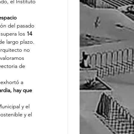
, el Instituto 
espacio 
ión del pasado 
supera los 
14 
de largo plazo.
rquitecto no 
 valoramos 
ectoria de 
 exhortó a 
rdia, hay que 
nicipal y el 
ostenible y el 