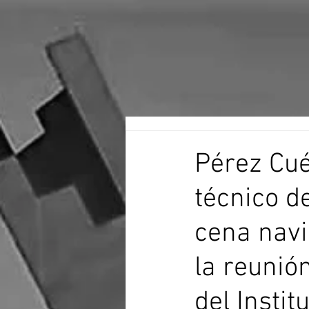
Pérez Cué
técnico d
cena nav
la reunió
del Instit