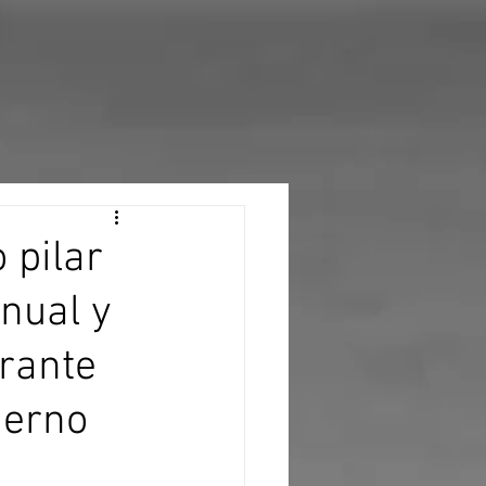
 pilar
nual y
rante
ierno