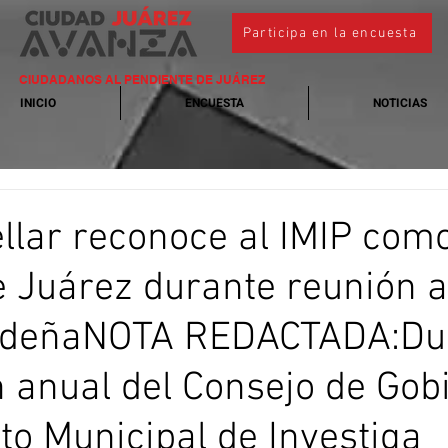
Participa en la encuesta
CIUDADANOS AL PENDIENTE DE JUÁREZ
INICIO
ENCUESTA
NOTICIAS
llar reconoce al IMIP como
e Juárez durante reunión a
ideñaNOTA REDACTADA:Du
n anual del Consejo de Gob
uto Municipal de Investiga