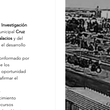
 Investigación 
unicipal 
Cruz 
lacios
 y del 
el desarrollo 
 conformado por 
e los 
a oportunidad 
firmar el 
 
cimiento 
ecursos 