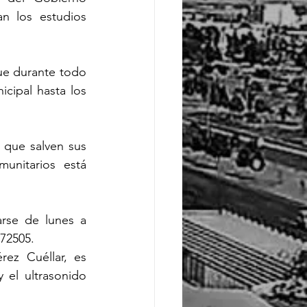
n los estudios 
e durante todo 
cipal hasta los 
que salven sus 
nitarios está 
rse de lunes a 
 72505.
z Cuéllar, es 
 el ultrasonido 