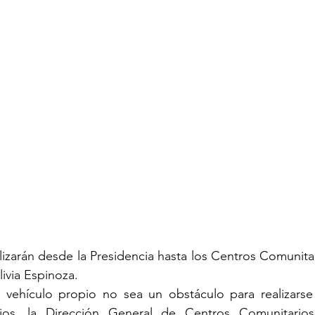
alizarán desde la Presidencia hasta los Centros Comunitar
ivia Espinoza.
e vehículo propio no sea un obstáculo para realizarse 
ios, la Dirección General de Centros Comunitarios