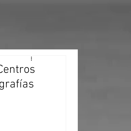
 Centros
grafías