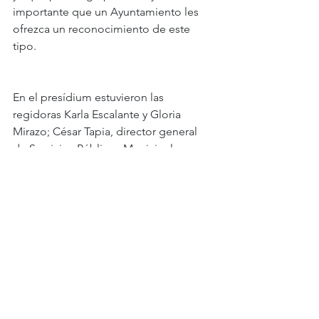
importante que un Ayuntamiento les 
ofrezca un reconocimiento de este 
tipo.
En el presídium estuvieron las 
regidoras Karla Escalante y Gloria 
Mirazo; César Tapia, director general 
de Servicios Públicos Municipales; 
Rodrigo Fuentes, en representación de 
la Dirección General de Desarrollo 
Urbano, además de los integrantes y 
fundadores del grupo.
El evento concluyó con la develación 
de la placa que oficializa el nombre del 
parque “Los Frontera”, acto que 