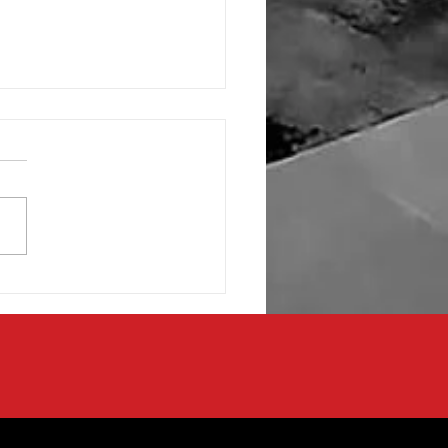
 de fronterizos respaldan
ecto de transformación en
aza de la Mexicanidad