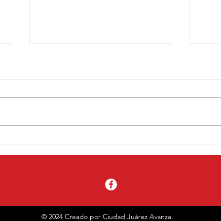
Cruz Pérez Cuéllar señala al
Miles
PAN por incendio en el relleno
proy
sanitario: “no se puede jugar
la Pl
con la salud de Juárez”
© 2024 Creado por Ciudad Juárez Avanza.