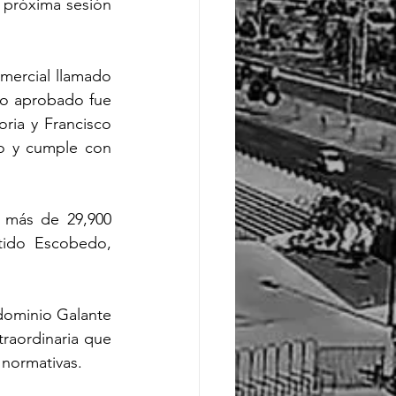
 próxima sesión 
ercial llamado 
to aprobado fue 
ria y Francisco 
do y cumple con 
 más de 29,900 
ido Escobedo, 
dominio Galante 
raordinaria que 
 normativas.