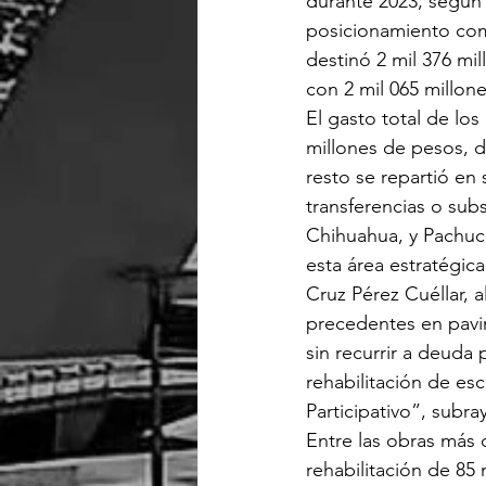
durante 2023, según 
posicionamiento com
destinó 2 mil 376 mi
con 2 mil 065 millon
El gasto total de lo
millones de pesos, de
resto se repartió en 
transferencias o sub
Chihuahua, y Pachuc
esta área estratégica
Cruz Pérez Cuéllar, 
precedentes en pavim
sin recurrir a deuda
rehabilitación de es
Participativo”, subra
Entre las obras más 
rehabilitación de 85