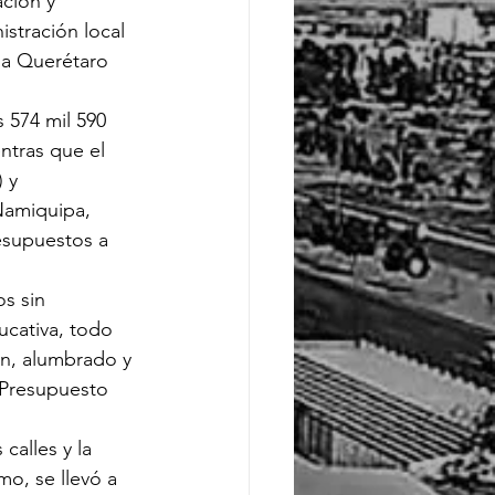
ción y 
stración local 
 a Querétaro 
 574 mil 590 
ntras que el 
 y 
Namiquipa, 
esupuestos a 
s sin 
cativa, todo 
ón, alumbrado y 
 Presupuesto 
alles y la 
o, se llevó a 