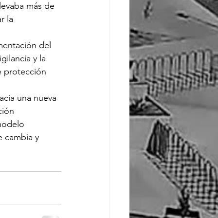
llevaba más de 
 la 
mentación del 
ilancia y la 
e protección 
acia una nueva 
ción 
modelo 
e cambia y 