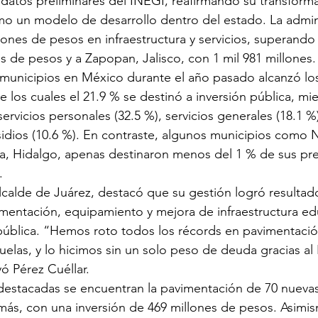
datos preliminares del INEGI, reafirmando su transforma
o un modelo de desarrollo dentro del estado. La admini
llones de pesos en infraestructura y servicios, superando
es de pesos y a Zapopan, Jalisco, con 1 mil 981 millones.
s municipios en México durante el año pasado alcanzó los
 los cuales el 21.9 % se destinó a inversión pública, mie
servicios personales (32.5 %), servicios generales (18.1 %)
sidios (10.6 %). En contraste, algunos municipios como 
a, Hidalgo, apenas destinaron menos del 1 % de sus pr
.
alcalde de Juárez, destacó que su gestión logró resultado
entación, equipamiento y mejora de infraestructura edu
 pública. “Hemos roto todos los récords en pavimentaci
cuelas, y lo hicimos sin un solo peso de deuda gracias al
yó Pérez Cuéllar.
destacadas se encuentran la pavimentación de 70 nuevas c
 más, con una inversión de 469 millones de pesos. Asimism