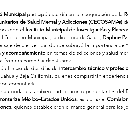
d Municipal
 participó este día en la inauguración de la 
R
nitarios de Salud Mental y Adicciones (CECOSAMAs)
 d
mo sede el 
Instituto Municipal de Investigación y Planea
l Gobierno Municipal, la directora de Salud, 
Daphne Pat
ensaje de bienvenida, donde subrayó la importancia de 
ón y acompañamiento
 en temas de adicciones y salud men
a frontera como Ciudad Juárez.
ó el inicio de dos días de 
intercambio técnico y profesi
huahua y Baja California, quienes compartirán experiencia
ción comunitaria.
e autoridades también participaron representantes del 
D
ronteriza México–Estados Unidos
, así como el 
Comision
iones
, quienes establecieron el marco general para las j