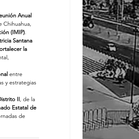
eunión Anual 
e Chihuahua, 
ción (IMIP)
.
ricia Santana 
fortalecer la 
tal, 
onal
 entre 
s y estrategias 
istrito II
, de la 
ado Estatal de 
ornadas de 