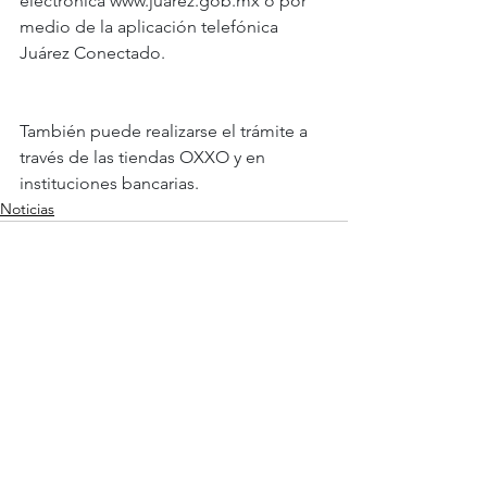
electrónica 
www.juarez.gob.mx
 o por 
medio de la aplicación telefónica 
Juárez Conectado.
También puede realizarse el trámite a 
través de las tiendas OXXO y en 
instituciones bancarias.
Noticias
Ver todo
Entradas recientes