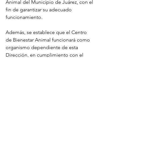
Animal del Municipio de Juárez, con el 
fin de garantizar su adecuado 
funcionamiento.
Además, se establece que el Centro 
de Bienestar Animal funcionará como 
organismo dependiente de esta 
Dirección, en cumplimiento con el 
convenio existente entre la Secretaría 
de Salud del Estado de Chihuahua y el 
Municipio de Juárez.
El proyecto también contempla la 
esterilización de perros y gatos, ya sea 
realizada por la Dirección de Atención 
y Bienestar Animal o por médicos 
veterinarios particulares, como una 
política pública para controlar la 
sobrepoblación de animales en 