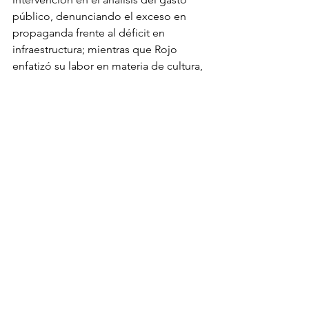
público, denunciando el exceso en 
propaganda frente al déficit en 
infraestructura; mientras que Rojo 
enfatizó su labor en materia de cultura, 
equidad de género y apoyo a familias 
en situación vulnerable.
Al cierre del evento, Hugo González 
reiteró su compromiso con la 
ciudadanía chihuahuense:
“Nuestra voz en el Cabildo no es para 
hacer ruido, sino para defender con 
dignidad lo que otros callan. No 
venimos a ser cómplices del poder, 
venimos a ser la voz del pueblo”.
Noticias