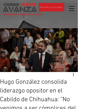
Participa en la encuesta
CIUDADANOS AL PENDIENTE DE JUÁREZ
Hugo González consolida
liderazgo opositor en el
Cabildo de Chihuahua: “No
venimos a ser cómplices del