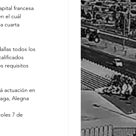
pital francesa 
n el cuál 
la cuarta 
allas todos los 
alificados 
s requisitos 
á actuación en 
naga, Alegna 
 
coles 7 de 