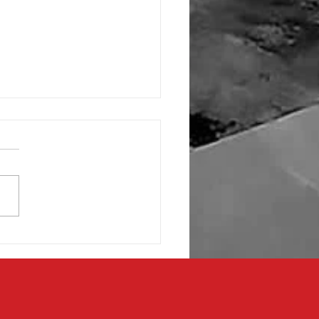
 de fronterizos respaldan
ecto de transformación en
aza de la Mexicanidad