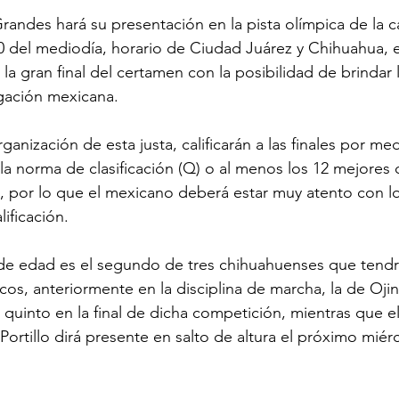
andes hará su presentación en la pista olímpica de la ca
0 del mediodía, horario de Ciudad Juárez y Chihuahua, e
a la gran final del certamen con la posibilidad de brindar 
egación mexicana.
anización de esta justa, calificarán a las finales por med
la norma de clasificación (Q) o al menos los 12 mejores c
al, por lo que el mexicano deberá estar muy atento con lo
lificación.
 de edad es el segundo de tres chihuahuenses que tendr
os, anteriormente en la disciplina de marcha, la de Oji
quinto en la final de dicha competición, mientras que el
ortillo dirá presente en salto de altura el próximo miér