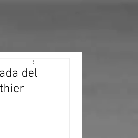
ada del
thier