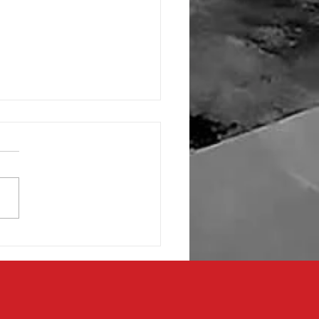
 de fronterizos respaldan
ecto de transformación en
aza de la Mexicanidad