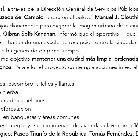
l, a través de la Dirección General de Servicios Públicos
uzada del Cambio
, ahora en el bulevar 
Manuel J. Clouth
bajan diariamente para mejorar la imagen urbana de la ci
, 
Gibran Solís Kanahan
, informó que el operativo —que i
o
— ha tenido una excelente recepción entre la ciudadanía
ue ha generado en poco tiempo.
omo objetivo 
mantener una ciudad más limpia, ordenada
ignos
. Para ello, el proyecto contempla acciones integra
os, escombro, tiliches y llantas
e hierba
ntura de camellones
reforestación
l en banquetas y áreas comunes
strategia, ya se han intervenido avenidas clave como 
1
ico, Paseo Triunfo de la República, Tomás Fernández, De