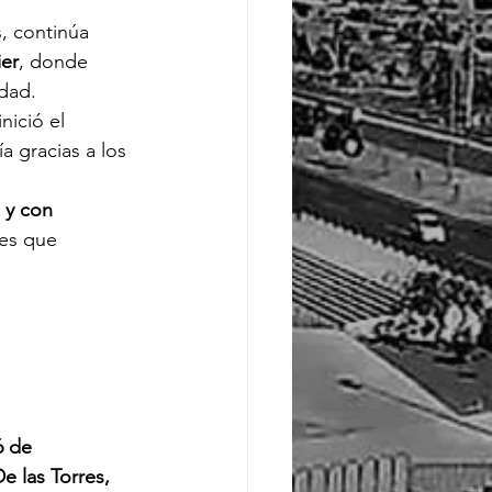
, continúa 
ier
, donde 
udad.
nició el 
 gracias a los 
 y con 
les que 
6 de 
 las Torres, 