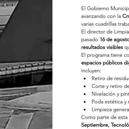
El Gobierno Municipa
avanzando con la 
Cr
varias cuadrillas tra
El director de Limpia
pasado 
16 de agost
resultados visibles
 q
El programa tiene c
espacios públicos d
incluyen:
Retiro de residu
Corte y retiro d
Nivelación y pi
Poda estética y 
Limpieza genera
Como parte de esta e
Septiembre, Tecnológ