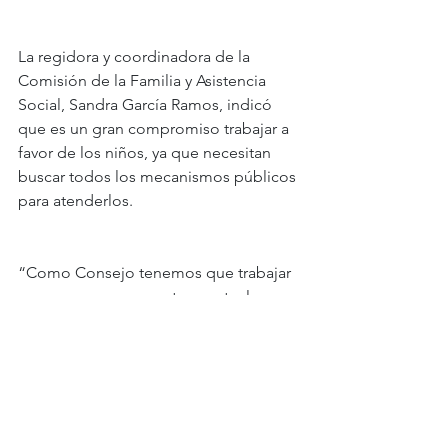
La regidora y coordinadora de la 
Comisión de la Familia y Asistencia 
Social, Sandra García Ramos, indicó 
que es un gran compromiso trabajar a 
favor de los niños, ya que necesitan 
buscar todos los mecanismos públicos 
para atenderlos.
“Como Consejo tenemos que trabajar 
para generar propuestas puntuales y 
encaminadas a mejorar la calidad de 
vida de los niños, niñas y adolescentes. 
Es un momento para reflexionar y 
entender que los niños son la base 
para nuestra ciudad, los niños no son 
el futuro, son el presente”, señaló.