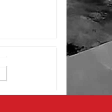
 de fronterizos respaldan
ecto de transformación en
aza de la Mexicanidad