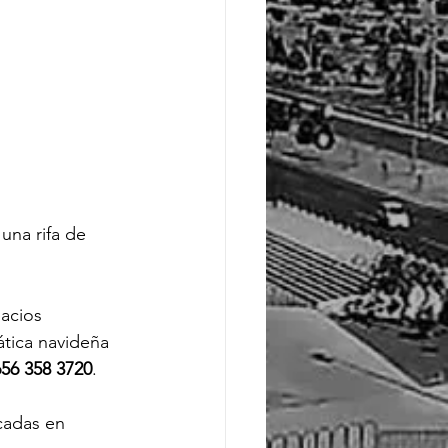
una rifa de 
acios 
tica navideña 
656 358 3720
.
icadas en 