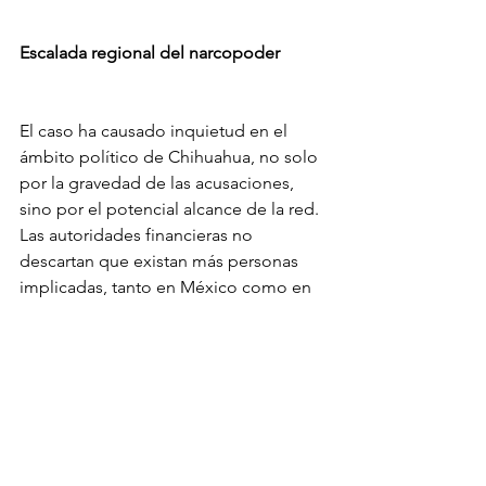
Escalada regional del narcopoder
El caso ha causado inquietud en el 
ámbito político de Chihuahua, no solo 
por la gravedad de las acusaciones, 
sino por el potencial alcance de la red. 
Las autoridades financieras no 
descartan que existan más personas 
implicadas, tanto en México como en 
el extranjero.
Fuentes con acceso al expediente 
aseguran que en las próximas semanas 
podría haber revelaciones adicionales 
que comprometan a otros funcionarios 
públicos y líderes empresariales de la 