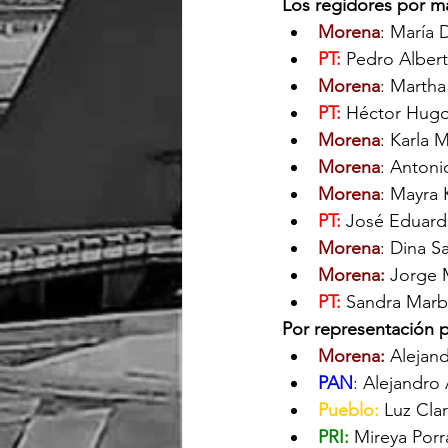
Los regidores por may
Morena
: María 
PT:
 Pedro Albert
Morena
: Martha
PT:
 Héctor Hugo 
Morena
: Karla 
Morena
: Antoni
Morena
: Mayra K
PT:
 José Eduard
Morena
: Dina S
Morena:
 Jorge 
PT:
Sandra Marbe
Por representación p
Morena:
 Alejan
PAN
: Alejandro
Pueblo:
 Luz Cla
PRI:
 Mireya Porr