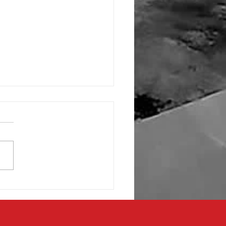
 de fronterizos respaldan
ecto de transformación en
aza de la Mexicanidad