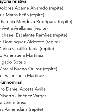
oría relativa:
Dolores Adame Alvarado (repite)
us Matas Peña (repite)
 Patricia Mendoza Rodríguez (repite)
Avitia Arellanes (repite)
Michaeel Escalante Ramírez (repite)
o Domínguez Alderete (repite)
arina Castillo Tapia (repite)
o Valenzuela Martínez 
algado Sotelo
Marcial Bueno Quiroz (repite)
l Valenzuela Martínez
lurinominal:
dro Daniel Acosta Aviña
 Alberto Jiménez Vargas
ra Cristo Sosa
as Armendáriz (repite)