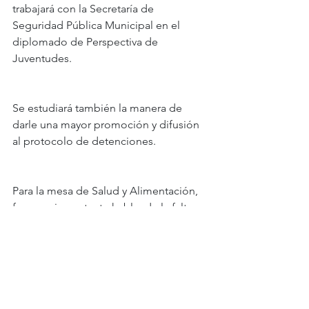
trabajará con la Secretaría de 
Seguridad Pública Municipal en el 
diplomado de Perspectiva de 
Juventudes.
Se estudiará también la manera de 
darle una mayor promoción y difusión 
al protocolo de detenciones.
Para la mesa de Salud y Alimentación, 
fue muy importante hablar de la falta 
de personal en los centros de atención 
psicológica de la ciudad, por tal 
motivo, la propuesta es la promoción 
de esta vacante para sumen a la 
atención de quienes lo necesiten.