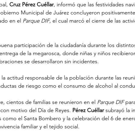
al, 
Cruz Pérez Cuéllar
, informó que las festividades nav
Gobierno Municipal de Juárez concluyeron positivamente
zado en el
 Parque DIF
, el cual marcó el cierre de las activ
 buena participación de la ciudadanía durante los distinto
entrega de la megarosca, donde niñas y niños recibiero
braciones se desarrollaron sin incidentes.
la actitud responsable de la población durante las reun
conductas de riesgo como el consumo de alcohol al conduc
, cientos de familias se reunieron en el 
Parque DIF
 par
con motivo del Día de Reyes. 
Pérez Cuéllar
 subrayó la 
s como el Santa Bombero y la celebración del 6 de enero
ivencia familiar y el tejido social.