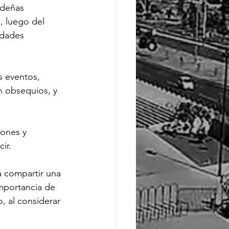
ideñas 
, luego del 
idades 
s eventos, 
n obsequios, y 
iones y 
ir.
a compartir una 
importancia de 
, al considerar 