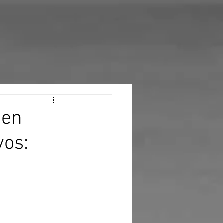
 en
vos: