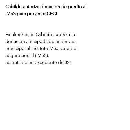
Cabildo autoriza donación de predio al 
IMSS para proyecto CECI
Finalmente, el Cabildo autorizó la 
donación anticipada de un predio 
municipal al Instituto Mexicano del 
Seguro Social (IMSS).
Se trata de un excedente de 321 
metros cuadrados que permitirá 
complementar la construcción de un 
Centro de Educación y Cuidado Infantil 
(CECI) en la calle Municipio Libre, 
fortaleciendo así los servicios para 
niñas y niños en Ciudad Juárez.
Noticias