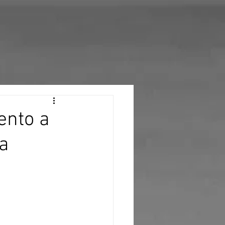
ento a
za