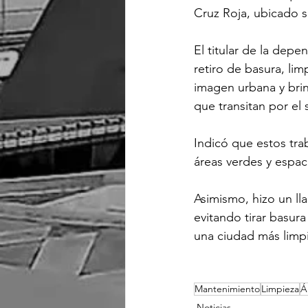
Cruz Roja, ubicado 
El titular de la depe
retiro de basura, li
imagen urbana y bri
que transitan por el 
Indicó que estos tr
áreas verdes y espac
Asimismo, hizo un ll
evitando tirar basur
una ciudad más limp
Mantenimiento
Limpieza
Á
Noticias