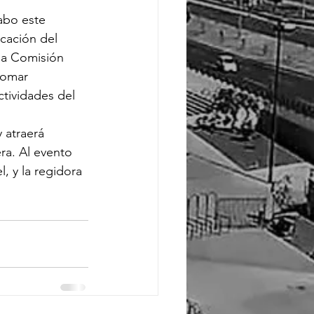
abo este 
icación del 
la Comisión 
tomar 
tividades del 
 atraerá 
ra. Al evento 
, y la regidora 